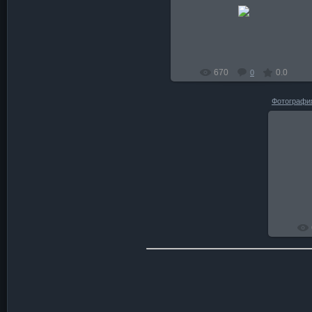
28.01.2011
Rubia
670
0.0
0
Фотографи