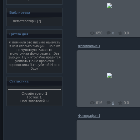
17.02.2011
Rubia
Библиотека
Демотеваторы
[7]
650
0.0
0
Цитата дня
Я помнила это письмо наизусть
В нем столько эмоций… но я их
Фотография 1
не чувствую. Какая-то
монотонная фонограмма…без
эмоций. Ну и что? Мне нравится
убивать Но не нравится
перспектива быть убитой И я не
буду
28.01.2011
Rubia
Статистика
Онлайн всего:
1
Гостей:
1
Пользователей:
0
616
0.0
0
Фотография 1